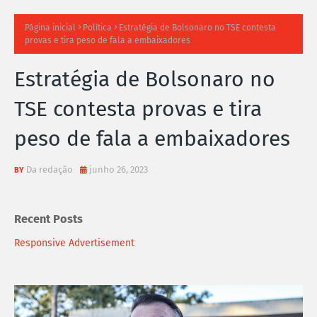
TI
Página inicial
Política
Estratégia de Bolsonaro no TSE contesta
provas e tira peso de fala a embaixadores
M
Estratégia de Bolsonaro no
A
TSE contesta provas e tira
S
peso de fala a embaixadores
N
O
Da redação
junho 26, 2023
TÍ
Recent Posts
C
Responsive Advertisement
I
A
S