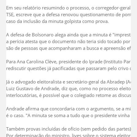
Em seu relatório resumindo o processo, o corregedor-geral ele
TSE, escreve que a defesa renovou questionamento de pontos j
caso da inclusão da minuta golpista como prova.
A defesa de Bolsonaro alega ainda que a minuta é "imprestáv
a perícia atesta que o documento não teria sido tocado por Bo
são de pessoas que acompanharam a busca e apreensão efetiv
Para Ana Carolina Clève, presidente do Iprade (Instituto Parana
rediscutir questões já pacificadas que passaram pelo crivo col
Já o advogado eleitoralista e secretário-geral da Abradep (Acade
Luiz Gustavo de Andrade, diz que, como no processo eleitoral
interlocutórias, é possível que o colegiado retome as discussõ
Andrade afirma que concordaria com o argumento, se a minut
é o caso. "A minuta se soma a tudo que o presidente vinha fal
Também provas incluídas de ofício (sem pedido das partes) pel
Por determinação do ministro, lives sobre o sistema eleitora