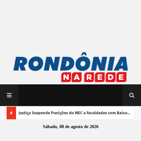
mpliar
Justiça Suspende Punições do MEC a Faculdades com Baixo
Susp
Desempenho no Enamed
oper
Ú
Sábado, 08 de agosto de 2026
L