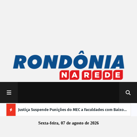
mpliar
Justiça Suspende Punições do MEC a Faculdades com Baixo
Susp
Desempenho no Enamed
oper
Ú
Sexta-feira, 07 de agosto de 2026
L