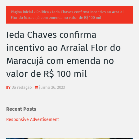
TI
Página inicial
Política
Ieda Chaves confirma incentivo ao Arraial
Flor do Maracujá com emenda no valor de R$ 100 mil
M
Ieda Chaves confirma
A
incentivo ao Arraial Flor do
S
Maracujá com emenda no
N
valor de R$ 100 mil
O
TÍ
Da redação
junho 26, 2023
C
Recent Posts
I
Responsive Advertisement
A
S