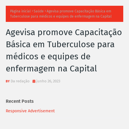
TI
Página inicial
Saúde
Agevisa promove Capacitação Básica em
Tuberculose para médicos e equipes de enfermagem na Capital
M
Agevisa promove Capacitação
A
Básica em Tuberculose para
S
médicos e equipes de
N
enfermagem na Capital
O
TÍ
Da redação
junho 26, 2023
C
Recent Posts
I
Responsive Advertisement
A
S