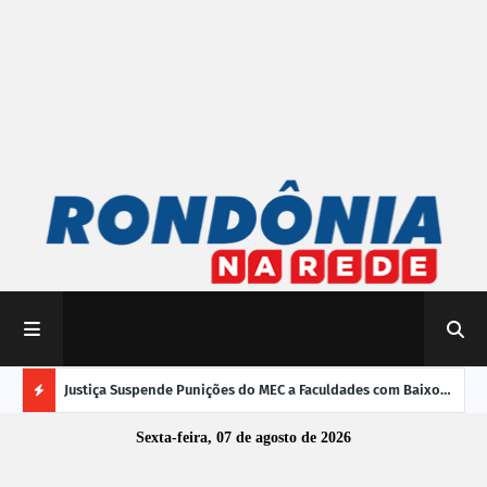
mpliar
Justiça Suspende Punições do MEC a Faculdades com Baixo
Susp
Desempenho no Enamed
oper
Ú
Sexta-feira, 07 de agosto de 2026
L