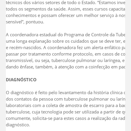
técnicos dos vários setores de todo o Estado. “Estamos inve
todos os segmentos da saúde. Assim, esses cursos capacitam 
conhecimentos e possam oferecer um melhor serviço à nossa 
sensível”, pontuou.
A coordenadora estadual do Programa de Controle da Tubercul
uma longa explanação sobre os cuidados que se deve ter, esp
e recém-nascidos. A coordenadora fez um alerta enfático par
passar por tratamento conforme protocolo, em casos de con
transmissível, ou seja, tuberculose pulmonar ou laríngea, e n
dando ênfase, também, à atenção com a coinfecção em pacie
DIAGNÓSTICO
O diagnóstico é feito pelo levantamento da história clínica d
dos contatos da pessoa com tuberculose pulmonar ou larínge
laboratoriais com a coleta de amostra de escarro para a bacil
tuberculose, cuja tecnologia pode ser utilizada a partir de qu
comumente, solicita-se para estes casos a realização da radiog
diagnóstico.