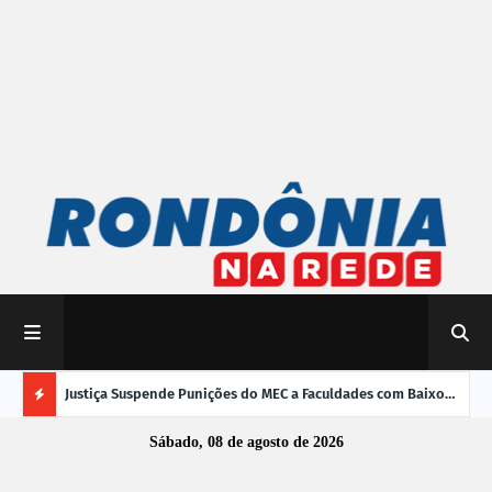
mpliar
Justiça Suspende Punições do MEC a Faculdades com Baixo
Susp
Desempenho no Enamed
oper
Ú
Sábado, 08 de agosto de 2026
L