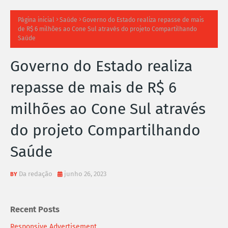
TI
Página inicial
Saúde
Governo do Estado realiza repasse de mais
de R$ 6 milhões ao Cone Sul através do projeto Compartilhando
M
Saúde
A
Governo do Estado realiza
S
repasse de mais de R$ 6
N
milhões ao Cone Sul através
O
do projeto Compartilhando
TÍ
Saúde
C
Da redação
junho 26, 2023
I
A
Recent Posts
S
Responsive Advertisement