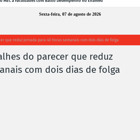
 do MEC a Faculdades com Baixo Desempenho no Enamed
Sexta-feira, 07 de agosto de 2026
cer que reduz jornada para 40 horas semanais com dois dias de folga
talhes do parecer que reduz
anais com dois dias de folga