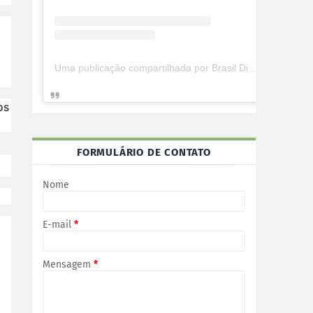
Uma publicação compartilhada por Brasil Digital Telecom (@brasildigitaltelecom)
os
FORMULÁRIO DE CONTATO
Nome
E-mail
*
Mensagem
*