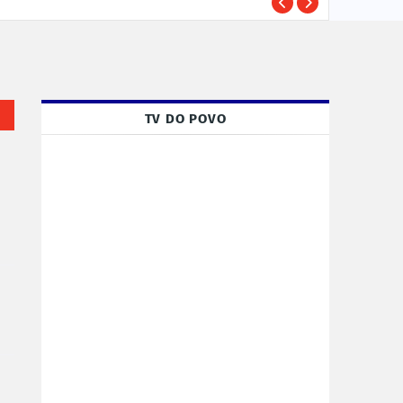
Susp
POLÍCIA
TV DO POVO