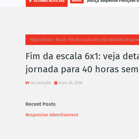
Justiça Suspende Punições
ÚLTIMAS NOTÍCIAS
BRASIL
Página inicial
Brasil
Fim da escala 6x1: veja detalhes do pare
Fim da escala 6x1: veja de
jornada para 40 horas sem
Da redação
maio 26, 2026
Recent Posts
Responsive Advertisement