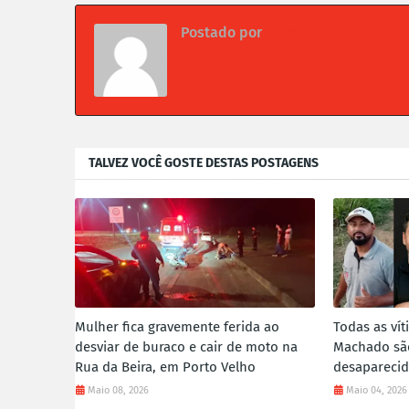
Postado por
Da redação
TALVEZ VOCÊ GOSTE DESTAS POSTAGENS
Mulher fica gravemente ferida ao
Todas as vít
desviar de buraco e cair de moto na
Machado são
Rua da Beira, em Porto Velho
desapareci
Maio 08, 2026
Maio 04, 2026