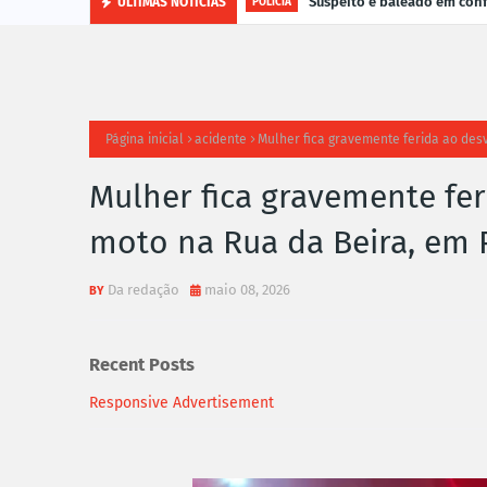
Suspeito é baleado em con
ÚLTIMAS NOTÍCIAS
POLÍCIA
Página inicial
acidente
Mulher fica gravemente ferida ao desv
Mulher fica gravemente fer
moto na Rua da Beira, em 
Da redação
maio 08, 2026
Recent Posts
Responsive Advertisement