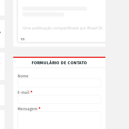
Uma publicação compartilhada por Brasil Digital Telecom (@brasildigitaltelecom)
,
s
FORMULÁRIO DE CONTATO
Nome
E-mail
*
Mensagem
*