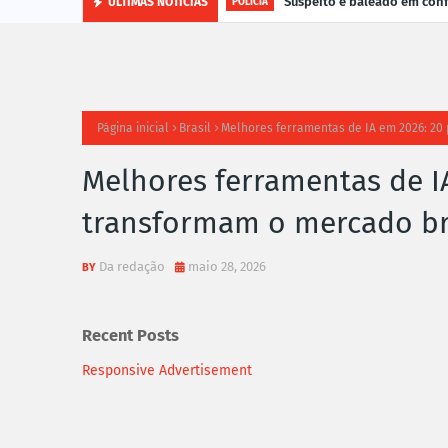
Suspeito é baleado em con
ÚLTIMAS NOTÍCIAS
POLÍCIA
Página inicial
Brasil
Melhores ferramentas de IA em 2026: 20
Melhores ferramentas de I
transformam o mercado bra
Da redação
maio 28, 2026
Recent Posts
Responsive Advertisement