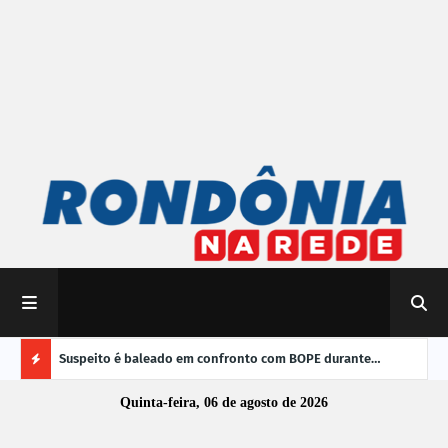
 do Brasil
Suspeito é baleado em confronto com BOPE durante
TRE-
operação em Porto Velho
vere
Ú
Quinta-feira, 06 de agosto de 2026
L