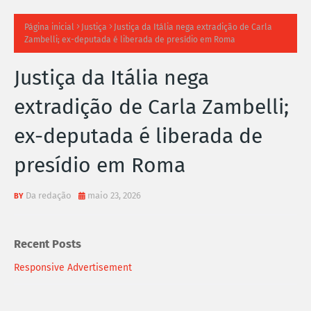
TI
Página inicial
Justiça
Justiça da Itália nega extradição de Carla
Zambelli; ex-deputada é liberada de presídio em Roma
M
Justiça da Itália nega
A
extradição de Carla Zambelli;
S
ex-deputada é liberada de
N
presídio em Roma
O
TÍ
Da redação
maio 23, 2026
C
Recent Posts
I
Responsive Advertisement
A
S