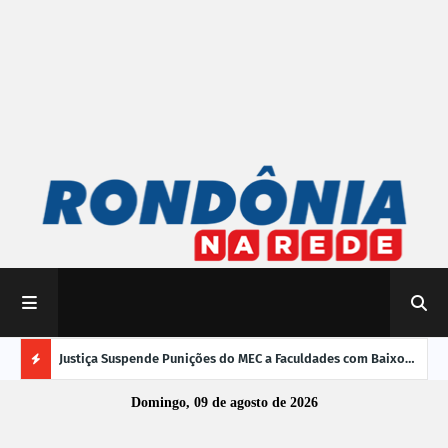
mpliar
Justiça Suspende Punições do MEC a Faculdades com Baixo
Susp
Desempenho no Enamed
oper
Ú
Domingo, 09 de agosto de 2026
L