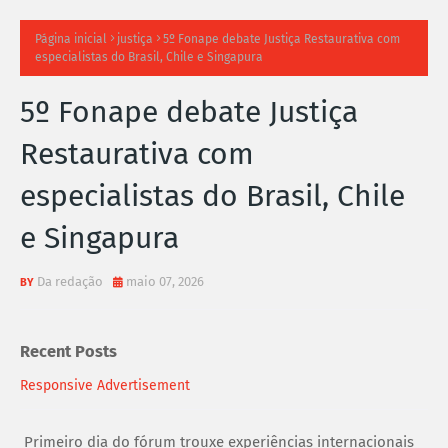
TI
Página inicial
justiça
5º Fonape debate Justiça Restaurativa com
especialistas do Brasil, Chile e Singapura
M
5º Fonape debate Justiça
A
Restaurativa com
S
especialistas do Brasil, Chile
N
e Singapura
O
TÍ
Da redação
maio 07, 2026
C
Recent Posts
I
Responsive Advertisement
A
S
Primeiro dia do fórum trouxe experiências internacionais