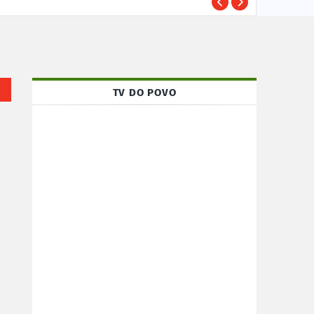
Susp
POLÍCIA
TV DO POVO