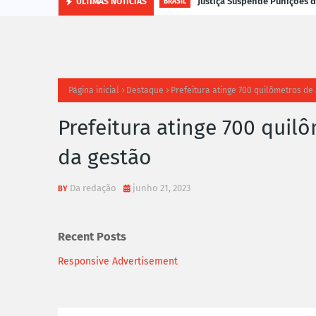
Justiça Suspende Punições
ÚLTIMAS NOTÍCIAS
BRASIL
Página inicial
Destaque
Prefeitura atinge 700 quilômetros de 
Prefeitura atinge 700 quilô
da gestão
Da redação
junho 21, 2023
Recent Posts
Responsive Advertisement