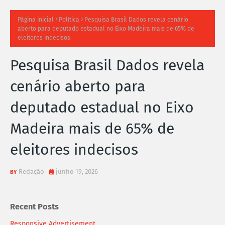
TI
Página inicial
Política
Pesquisa Brasil Dados revela cenário
aberto para deputado estadual no Eixo Madeira mais de 65% de
M
eleitores indecisos
A
Pesquisa Brasil Dados revela
S
cenário aberto para
N
deputado estadual no Eixo
O
Madeira mais de 65% de
TÍ
eleitores indecisos
C
Redação
junho 19, 2026
I
A
Recent Posts
S
Responsive Advertisement