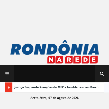
mpliar
Justiça Suspende Punições do MEC a Faculdades com Baixo
Susp
Desempenho no Enamed
oper
Ú
Sexta-feira, 07 de agosto de 2026
L