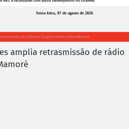
 do MEC a Faculdades com Baixo Desempenho no Enamed
Sexta-feira, 07 de agosto de 2026
 retrasmissão de rádio em Guajará-mirim e Nova Mamoré
es amplia retrasmissão de rádio
 Mamoré