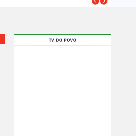
Susp
POLÍCIA
TV DO POVO