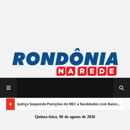
mpliar
Justiça Suspende Punições do MEC a Faculdades com Baixo
Susp
Desempenho no Enamed
oper
Ú
Quinta-feira, 06 de agosto de 2026
L