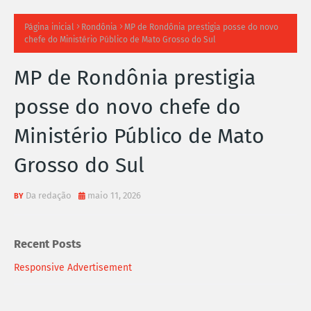
TI
Página inicial
Rondônia
MP de Rondônia prestigia posse do novo
chefe do Ministério Público de Mato Grosso do Sul
M
MP de Rondônia prestigia
A
posse do novo chefe do
S
Ministério Público de Mato
N
Grosso do Sul
O
TÍ
Da redação
maio 11, 2026
C
Recent Posts
I
Responsive Advertisement
A
S