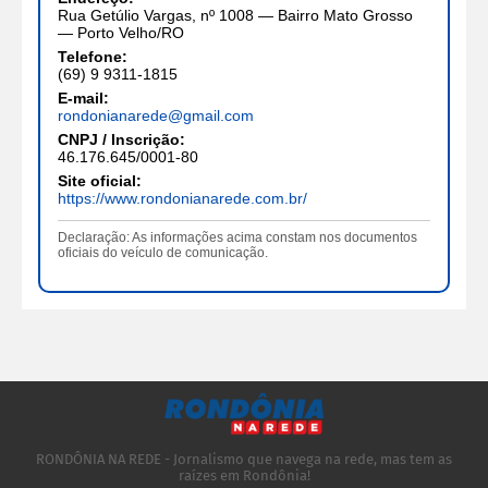
Rua Getúlio Vargas, nº 1008 — Bairro Mato Grosso
— Porto Velho/RO
Telefone:
(69) 9 9311-1815
E-mail:
rondonianarede@gmail.com
CNPJ / Inscrição:
46.176.645/0001-80
Site oficial:
https://www.rondonianarede.com.br/
Declaração: As informações acima constam nos documentos
oficiais do veículo de comunicação.
RONDÔNIA NA REDE - Jornalismo que navega na rede, mas tem as
raízes em Rondônia!