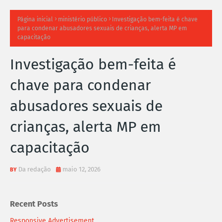
TI
Página inicial
ministério público
Investigação bem-feita é chave
para condenar abusadores sexuais de crianças, alerta MP em
M
capacitação
A
Investigação bem-feita é
S
chave para condenar
N
abusadores sexuais de
O
crianças, alerta MP em
TÍ
capacitação
C
Da redação
maio 12, 2026
I
A
Recent Posts
S
Responsive Advertisement