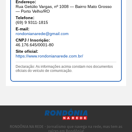
Endereço:
Rua Getúlio Vargas, nº 1008 — Bairro Mato Grosso
— Porto Velho/RO
Telefone:
(69) 9 9311-1815
E-mail:
rondonianarede@gmail.com
CNPJ / Inscrição:
46.176.645/0001-80
Site oficial:
https://www.rondonianarede.com.br/
Declaração: As informações acima constam nos documentos
oficiais do veículo de comunicação.
RONDÔNIA NA REDE - Jornalismo que navega na rede, mas tem as
raízes em Rondônia!