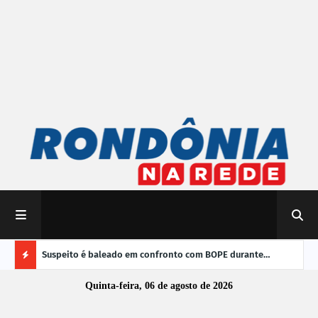
 do Brasil
Suspeito é baleado em confronto com BOPE durante
TRE-
operação em Porto Velho
vere
Ú
Quinta-feira, 06 de agosto de 2026
L