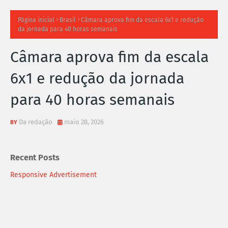
TI
Página inicial
Brasil
Câmara aprova fim da escala 6x1 e redução
da jornada para 40 horas semanais
M
Câmara aprova fim da escala
A
6x1 e redução da jornada
S
para 40 horas semanais
N
O
Da redação
maio 28, 2026
TÍ
Recent Posts
C
Responsive Advertisement
I
A
S