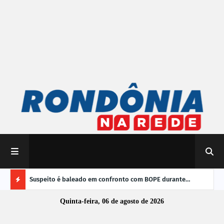
 do Brasil
Suspeito é baleado em confronto com BOPE durante
TRE-
operação em Porto Velho
vere
Ú
Quinta-feira, 06 de agosto de 2026
L