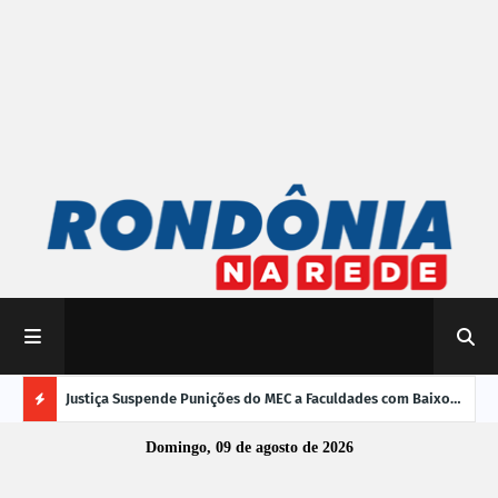
mpliar
Justiça Suspende Punições do MEC a Faculdades com Baixo
Susp
Desempenho no Enamed
oper
Ú
Domingo, 09 de agosto de 2026
L