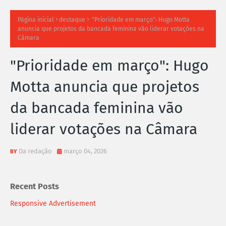
TI
Página inicial
destaque
"Prioridade em março": Hugo Motta
anuncia que projetos da bancada feminina vão liderar votações na
M
Câmara
A
"Prioridade em março": Hugo
S
Motta anuncia que projetos
N
da bancada feminina vão
O
liderar votações na Câmara
TÍ
Da redação
março 04, 2026
C
I
Recent Posts
A
Responsive Advertisement
S