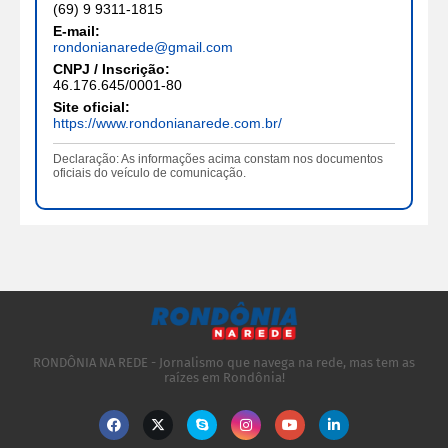
(69) 9 9311-1815
E-mail:
rondonianarede@gmail.com
CNPJ / Inscrição:
46.176.645/0001-80
Site oficial:
https://www.rondonianarede.com.br/
Declaração: As informações acima constam nos documentos
oficiais do veículo de comunicação.
RONDÔNIA NA REDE - Jornalismo que navega na rede, mas tem as
raízes em Rondônia!