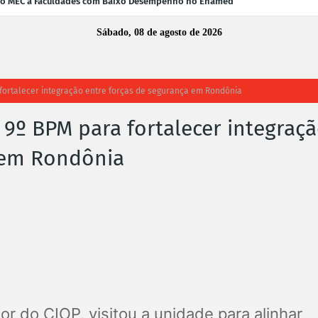
 do MEC a Faculdades com Baixo Desempenho no Enamed
Sábado, 08 de agosto de 2026
fortalecer integração entre forças de segurança em Rondônia
9º BPM para fortalecer integraç
 em Rondônia
or do CIOP, visitou a unidade para alinhar