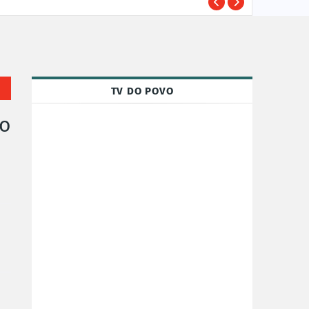
Susp
POLÍCIA
TV DO POVO
ão