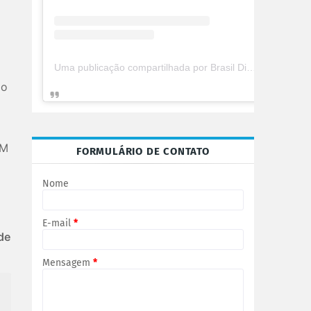
Uma publicação compartilhada por Brasil Digital Telecom (@brasildigitaltelecom)
go
PM
FORMULÁRIO DE CONTATO
Nome
E-mail
*
de
Mensagem
*