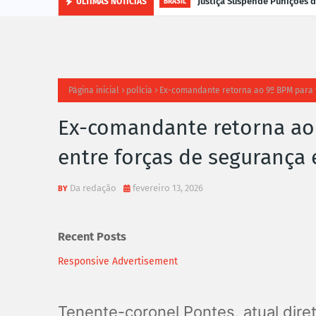
Justiça Suspende Punições
ÚLTIMAS NOTÍCIAS
BRASIL
Página inicial
polícia
Ex-comandante retorna ao 9º BPM para 
Ex-comandante retorna ao 
entre forças de segurança
Da redação
fevereiro 13, 2026
Recent Posts
Responsive Advertisement
Tenente-coronel Pontes, atual diret