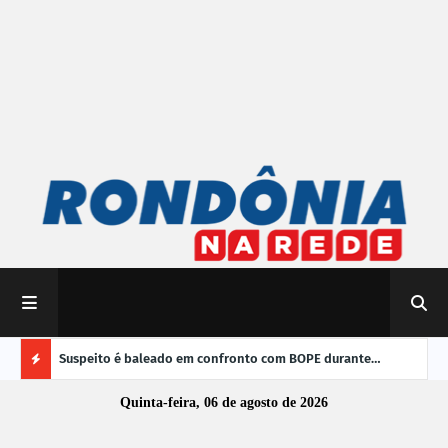
 do Brasil
Suspeito é baleado em confronto com BOPE durante
TRE-
operação em Porto Velho
vere
Ú
Quinta-feira, 06 de agosto de 2026
L