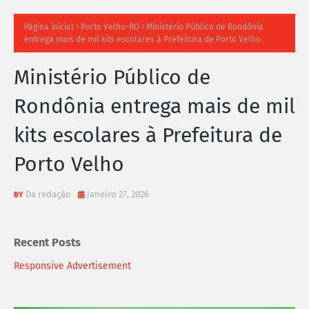
TI
Página inicial
Porto Velho-RO
Ministério Público de Rondônia
entrega mais de mil kits escolares à Prefeitura de Porto Velho
M
Ministério Público de
A
Rondônia entrega mais de mil
S
kits escolares à Prefeitura de
N
Porto Velho
O
TÍ
Da redação
janeiro 27, 2026
C
Recent Posts
I
Responsive Advertisement
A
S