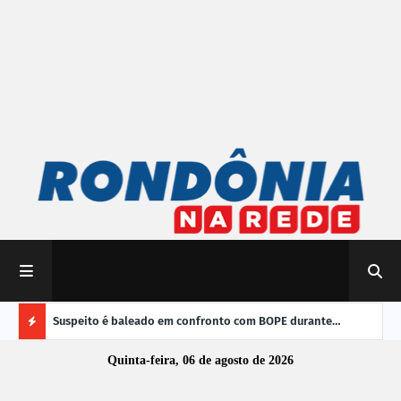
 do Brasil
Suspeito é baleado em confronto com BOPE durante
TRE-
operação em Porto Velho
vere
Ú
Quinta-feira, 06 de agosto de 2026
L