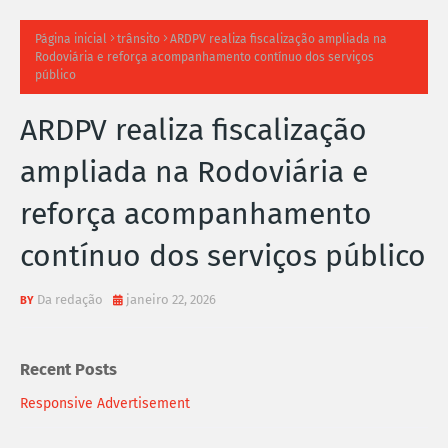
TI
Página inicial
trânsito
ARDPV realiza fiscalização ampliada na
Rodoviária e reforça acompanhamento contínuo dos serviços
M
público
A
ARDPV realiza fiscalização
S
ampliada na Rodoviária e
N
reforça acompanhamento
O
contínuo dos serviços público
TÍ
Da redação
janeiro 22, 2026
C
I
Recent Posts
A
Responsive Advertisement
S