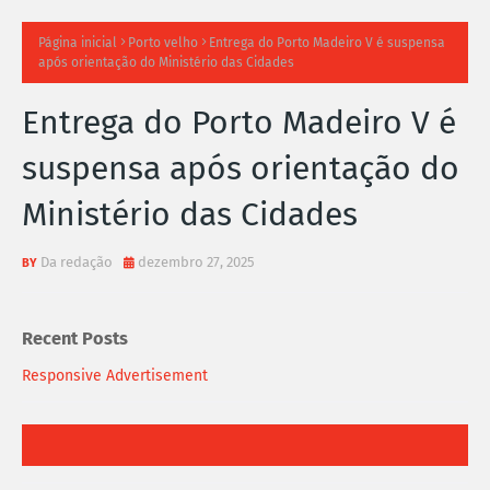
TI
Página inicial
Porto velho
Entrega do Porto Madeiro V é suspensa
após orientação do Ministério das Cidades
M
Entrega do Porto Madeiro V é
A
suspensa após orientação do
S
Ministério das Cidades
N
O
Da redação
dezembro 27, 2025
TÍ
Recent Posts
C
Responsive Advertisement
I
A
S