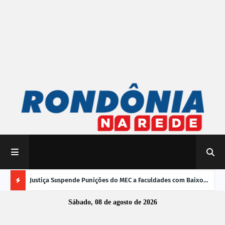
mpliar
Justiça Suspende Punições do MEC a Faculdades com Baixo
Susp
Desempenho no Enamed
oper
Ú
Sábado, 08 de agosto de 2026
L