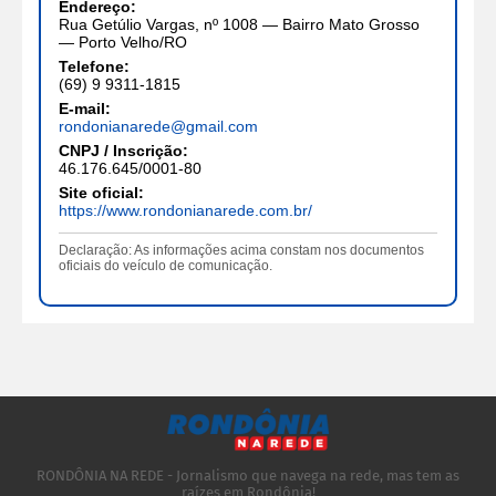
Endereço:
Rua Getúlio Vargas, nº 1008 — Bairro Mato Grosso
— Porto Velho/RO
Telefone:
(69) 9 9311-1815
E-mail:
rondonianarede@gmail.com
CNPJ / Inscrição:
46.176.645/0001-80
Site oficial:
https://www.rondonianarede.com.br/
Declaração: As informações acima constam nos documentos
oficiais do veículo de comunicação.
RONDÔNIA NA REDE - Jornalismo que navega na rede, mas tem as
raízes em Rondônia!