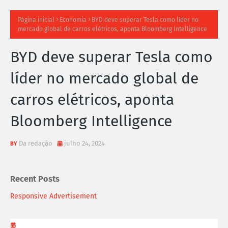
TI
Página inicial
Economia
BYD deve superar Tesla como líder no
mercado global de carros elétricos, aponta Bloomberg Intelligence
M
BYD deve superar Tesla como
A
líder no mercado global de
S
carros elétricos, aponta
N
Bloomberg Intelligence
O
TÍ
Da redação
julho 24, 2024
C
Recent Posts
I
Responsive Advertisement
A
S