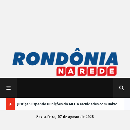
mpliar
Justiça Suspende Punições do MEC a Faculdades com Baixo
Susp
Desempenho no Enamed
oper
Ú
Sexta-feira, 07 de agosto de 2026
L