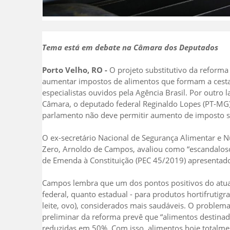
Tema está em debate na Câmara dos Deputados
Porto Velho, RO -
O projeto substitutivo da reform
aumentar impostos de alimentos que formam a cesta 
especialistas ouvidos pela Agência Brasil. Por outro
Câmara, o deputado federal Reginaldo Lopes (PT-MG)
parlamento não deve permitir aumento de imposto s
O ex-secretário Nacional de Segurança Alimentar e 
Zero, Arnoldo de Campos, avaliou como “escandaloso
de Emenda à Constituição (PEC 45/2019) apresentado
Campos lembra que um dos pontos positivos do atual s
federal, quanto estadual - para produtos hortifrutigran
leite, ovo), considerados mais saudáveis. O problema,
preliminar da reforma prevê que “alimentos destin
reduzidas em 50%. Com isso, alimentos hoje totalmen