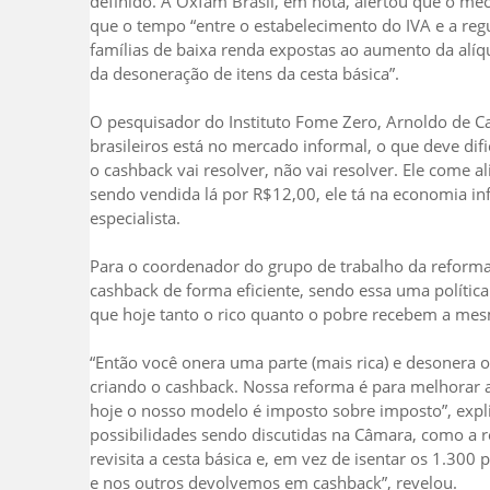
definido. A Oxfam Brasil, em nota, alertou que o me
que o tempo “entre o estabelecimento do IVA e a re
famílias de baixa renda expostas ao aumento da alíq
da desoneração de itens da cesta básica”.
O pesquisador do Instituto Fome Zero, Arnoldo de 
brasileiros está no mercado informal, o que deve dif
o cashback vai resolver, não vai resolver. Ele come a
sendo vendida lá por R$12,00, ele tá na economia inf
especialista.
Para o coordenador do grupo de trabalho da reforma,
cashback de forma eficiente, sendo essa uma polític
que hoje tanto o rico quanto o pobre recebem a me
“Então você onera uma parte (mais rica) e desonera 
criando o cashback. Nossa reforma é para melhorar a 
hoje o nosso modelo é imposto sobre imposto”, expli
possibilidades sendo discutidas na Câmara, como a re
revisita a cesta básica e, em vez de isentar os 1.30
e nos outros devolvemos em cashback”, revelou.