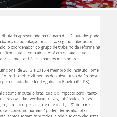
a tributária apresentado na Câmara dos Deputados pode
básica da população brasileira, segundo alertaram
 lado, o coordenador do grupo de trabalho da reforma na
, afirma que o tema ainda está em debate e que
obre alimentos básicos para os mais pobres.
Nutricional de 2013 a 2016 e membro do Instituto Fome
” o trecho sobre alimentos do substitutivo da Proposta
 pelo deputado federal Aguinaldo Ribeiro (PP-PB).
istema tributário brasileiro é o imposto zero - tanto
jeiros (saladas, verduras, raízes, tubérculos, frutas,
 segundo o especialista, é que o artigo 8º do parecer
ados ao consumo humano” podem ter as alíquotas
te isentos seriam tributados, ainda que com alíquotas