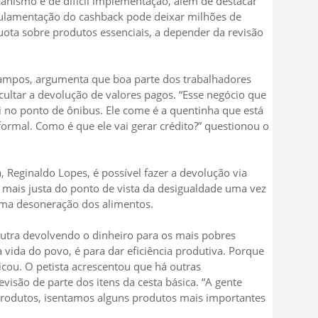
canismo é de difícil implementação, além de destacar
gulamentação do cashback pode deixar milhões de
uota sobre produtos essenciais, a depender da revisão
Campos, argumenta que boa parte dos trabalhadores
icultar a devolução de valores pagos. “Esse negócio que
li no ponto de ônibus. Ele come é a quentinha que está
ormal. Como é que ele vai gerar crédito?” questionou o
 Reginaldo Lopes, é possível fazer a devolução via
a mais justa do ponto de vista da desigualdade uma vez
sma desoneração dos alimentos.
outra devolvendo o dinheiro para os mais pobres
vida do povo, é para dar eficiência produtiva. Porque
cou. O petista acrescentou que há outras
visão de parte dos itens da cesta básica. “A gente
0 produtos, isentamos alguns produtos mais importantes