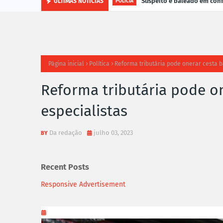
Suspeito é baleado em con
ÚLTIMAS NOTÍCIAS
POLÍCIA
Página inicial
Política
Reforma tributária pode onerar cesta b
Reforma tributária pode on
especialistas
Da redação
julho 03, 2023
Recent Posts
Responsive Advertisement