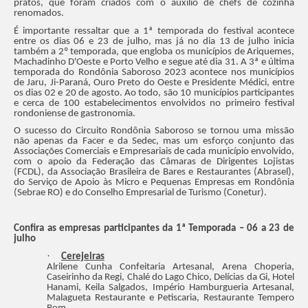
pratos, que foram criados com o auxílio de chefs de cozinha
renomados.
É importante ressaltar que a 1ª temporada do festival acontece
entre os dias 06 e 23 de julho, mas já no dia 13 de julho inicia
também a 2º temporada, que engloba os municípios de Ariquemes,
Machadinho D'Oeste e Porto Velho e segue até dia 31. A 3ª e última
temporada do Rondônia Saboroso 2023 acontece nos municípios
de Jaru, Ji-Paraná, Ouro Preto do Oeste e Presidente Médici, entre
os dias 02 e 20 de agosto. Ao todo, são 10 municípios participantes
e cerca de 100 estabelecimentos envolvidos no primeiro festival
rondoniense de gastronomia.
O sucesso do Circuito Rondônia Saboroso se tornou uma missão
não apenas da Facer e da Sedec, mas um esforço conjunto das
Associações Comerciais e Empresariais de cada município envolvido,
com o apoio da Federação das Câmaras de Dirigentes Lojistas
(FCDL), da Associação Brasileira de Bares e Restaurantes (Abrasel),
do Serviço de Apoio às Micro e Pequenas Empresas em Rondônia
(Sebrae RO) e do Conselho Empresarial de Turismo (Conetur).
Confira as empresas participantes da 1ª Temporada – 06 a 23 de
julho
·
Cerejeiras
Alrilene Cunha Confeitaria Artesanal, Arena Choperia,
Caseirinho da Regi, Chalé do Lago Chico, Delícias da Gi, Hotel
Hanami, Keila Salgados, Império Hamburgueria Artesanal,
Malagueta Restaurante e Petiscaria, Restaurante Tempero