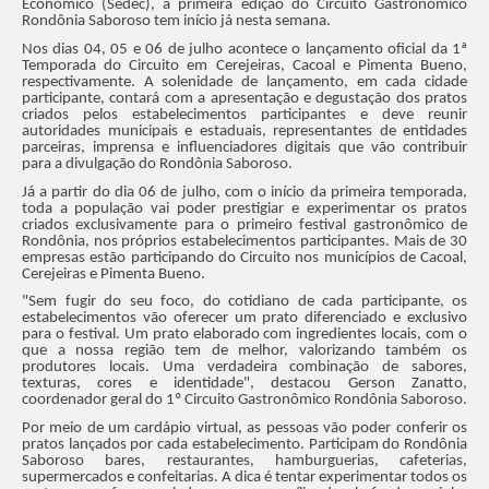
Econômico (Sedec), a primeira edição do Circuito Gastronômico
Rondônia Saboroso tem início já nesta semana.
Nos dias 04, 05 e 06 de julho acontece o lançamento oficial da 1ª
Temporada do Circuito em Cerejeiras, Cacoal e Pimenta Bueno,
respectivamente. A solenidade de lançamento, em cada cidade
participante, contará com a apresentação e degustação dos pratos
criados pelos estabelecimentos participantes e deve reunir
autoridades municipais e estaduais, representantes de entidades
parceiras, imprensa e influenciadores digitais que vão contribuir
para a divulgação do Rondônia Saboroso.
Já a partir do dia 06 de julho, com o início da primeira temporada,
toda a população vai poder prestigiar e experimentar os pratos
criados exclusivamente para o primeiro festival gastronômico de
Rondônia, nos próprios estabelecimentos participantes. Mais de 30
empresas estão participando do Circuito nos municípios de Cacoal,
Cerejeiras e Pimenta Bueno.
"Sem fugir do seu foco, do cotidiano de cada participante, os
estabelecimentos vão oferecer um prato diferenciado e exclusivo
para o festival. Um prato elaborado com ingredientes locais, com o
que a nossa região tem de melhor, valorizando também os
produtores locais. Uma verdadeira combinação de sabores,
texturas, cores e identidade", destacou Gerson Zanatto,
coordenador geral do 1º Circuito Gastronômico Rondônia Saboroso.
Por meio de um cardápio virtual, as pessoas vão poder conferir os
pratos lançados por cada estabelecimento. Participam do Rondônia
Saboroso bares, restaurantes, hamburguerias, cafeterias,
supermercados e confeitarias. A dica é tentar experimentar todos os