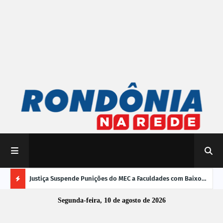
mpliar
Justiça Suspende Punições do MEC a Faculdades com Baixo
Susp
Desempenho no Enamed
oper
Ú
Segunda-feira, 10 de agosto de 2026
L