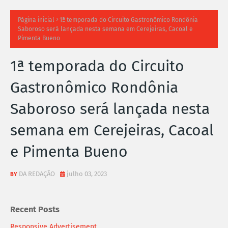
TI
Página inicial
1ª temporada do Circuito Gastronômico Rondônia
Saboroso será lançada nesta semana em Cerejeiras, Cacoal e
M
Pimenta Bueno
A
1ª temporada do Circuito
S
Gastronômico Rondônia
N
Saboroso será lançada nesta
O
semana em Cerejeiras, Cacoal
TÍ
e Pimenta Bueno
C
DA REDAÇÃO
julho 03, 2023
I
A
Recent Posts
S
Responsive Advertisement