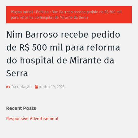
TI
Página inicial
Política
Nim Barroso recebe pedido de R$ 500 mil
para reforma do hospital de Mirante da Serra
M
Nim Barroso recebe pedido
A
de R$ 500 mil para reforma
S
do hospital de Mirante da
N
Serra
O
TÍ
Da redação
junho 19, 2023
C
Recent Posts
I
Responsive Advertisement
A
S