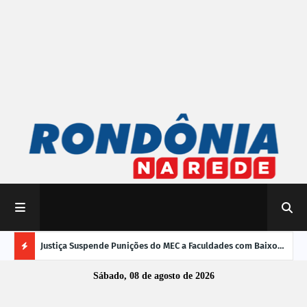
mpliar
Justiça Suspende Punições do MEC a Faculdades com Baixo
Susp
Desempenho no Enamed
oper
Ú
Sábado, 08 de agosto de 2026
L