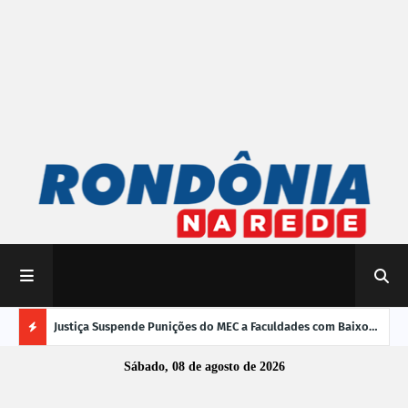
mpliar
Justiça Suspende Punições do MEC a Faculdades com Baixo
Susp
Desempenho no Enamed
oper
Ú
Sábado, 08 de agosto de 2026
L