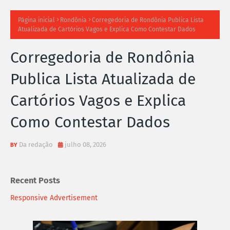
TI
Página inicial
Rondônia
Corregedoria de Rondônia Publica Lista
Atualizada de Cartórios Vagos e Explica Como Contestar Dados
M
Corregedoria de Rondônia
A
Publica Lista Atualizada de
S
Cartórios Vagos e Explica
N
Como Contestar Dados
O
TÍ
Da redação
julho 08, 2026
C
Recent Posts
I
Responsive Advertisement
A
S