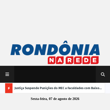
mpliar
Justiça Suspende Punições do MEC a Faculdades com Baixo
Susp
Desempenho no Enamed
oper
Ú
Sexta-feira, 07 de agosto de 2026
L