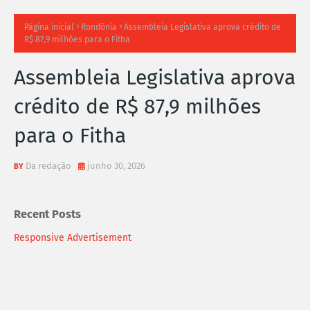
TI
Página inicial
Rondônia
Assembleia Legislativa aprova crédito de
R$ 87,9 milhões para o Fitha
M
Assembleia Legislativa aprova
A
crédito de R$ 87,9 milhões
S
para o Fitha
N
O
Da redação
junho 30, 2026
TÍ
Recent Posts
C
Responsive Advertisement
I
A
S