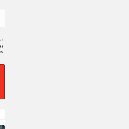
S
as
ho