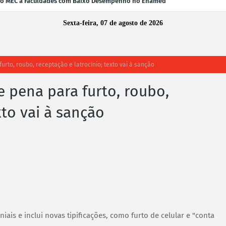
 do MEC a Faculdades com Baixo Desempenho no Enamed
Sexta-feira, 07 de agosto de 2026
to, roubo, receptação e latrocínio; texto vai à sanção
pena para furto, roubo,
xto vai à sanção
ais e inclui novas tipificações, como furto de celular e "conta