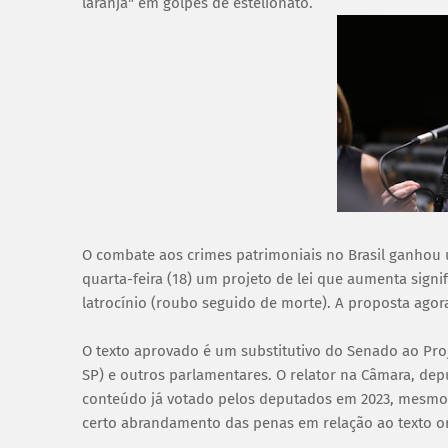
laranja" em golpes de estelionato.
O combate aos crimes patrimoniais no Brasil ganhou
quarta-feira (18) um projeto de lei que aumenta signi
latrocínio (roubo seguido de morte). A proposta agor
O texto aprovado é um substitutivo do Senado ao Proj
SP) e outros parlamentares. O relator na Câmara, de
conteúdo já votado pelos deputados em 2023, mesmo a
certo abrandamento das penas em relação ao texto or