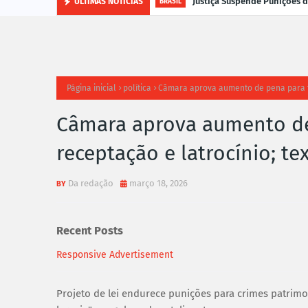
Justiça Suspende Punições
ÚLTIMAS NOTÍCIAS
BRASIL
Página inicial
política
Câmara aprova aumento de pena para fur
Câmara aprova aumento de 
receptação e latrocínio; te
Da redação
março 18, 2026
Recent Posts
Responsive Advertisement
Projeto de lei endurece punições para crimes patrimoni