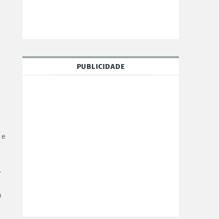
PUBLICIDADE
 e
-
m