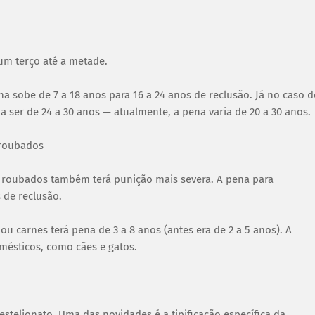
um terço até a metade.
a sobe de 7 a 18 anos para 16 a 24 anos de reclusão. Já no caso d
a ser de 24 a 30 anos — atualmente, a pena varia de 20 a 30 anos.
 roubados
roubados também terá punição mais severa. A pena para
 de reclusão.
u carnes terá pena de 3 a 8 anos (antes era de 2 a 5 anos). A
mésticos, como cães e gatos.
stelionato. Uma das novidades é a tipificação específica da