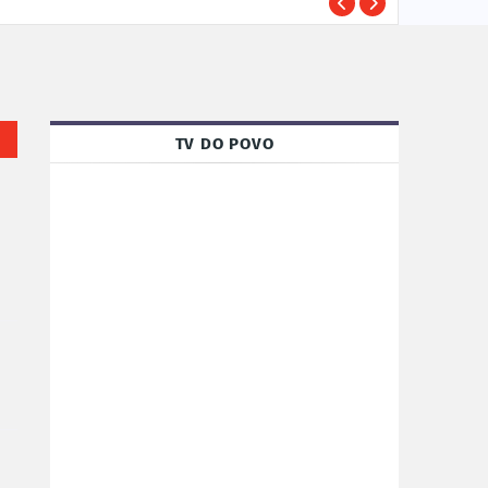
Susp
POLÍCIA
TV DO POVO