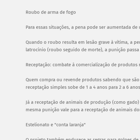
Roubo de arma de fogo
Para essas situações, a pena pode ser aumentada de 
Quando o roubo resulta em lesão grave à vítima, a pen
latrocínio (roubo seguido de morte), a punição passa 
Receptação: combate à comercialização de produtos
Quem compra ou revende produtos sabendo que são 
receptação simples sobe de 1 a 4 anos para 2 a 6 anos
Já a receptação de animais de produção (como gado) o
mesma punição vale para a receptação de animais do
Estelionato e "conta laranja"
O projeto também endurece as regras para golpes de e