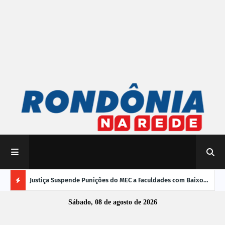
mpliar
Justiça Suspende Punições do MEC a Faculdades com Baixo
Susp
Desempenho no Enamed
oper
Ú
Sábado, 08 de agosto de 2026
L