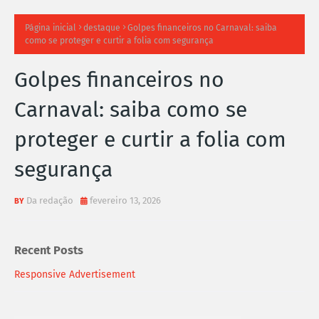
TI
Página inicial
destaque
Golpes financeiros no Carnaval: saiba
como se proteger e curtir a folia com segurança
M
Golpes financeiros no
A
Carnaval: saiba como se
S
proteger e curtir a folia com
N
segurança
O
TÍ
Da redação
fevereiro 13, 2026
C
Recent Posts
I
Responsive Advertisement
A
S