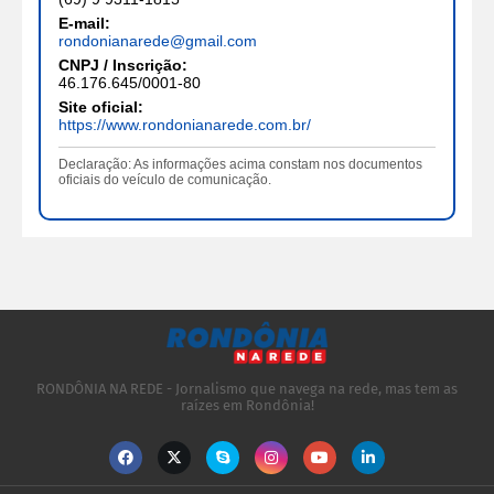
E-mail:
rondonianarede@gmail.com
CNPJ / Inscrição:
46.176.645/0001-80
Site oficial:
https://www.rondonianarede.com.br/
Declaração: As informações acima constam nos documentos
oficiais do veículo de comunicação.
RONDÔNIA NA REDE - Jornalismo que navega na rede, mas tem as
raízes em Rondônia!