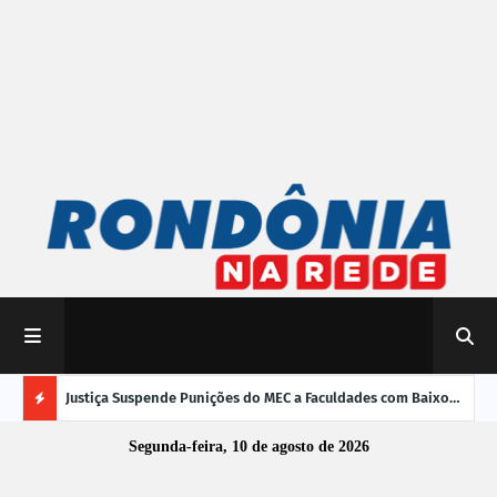
mpliar
Justiça Suspende Punições do MEC a Faculdades com Baixo
Susp
Desempenho no Enamed
oper
Ú
Segunda-feira, 10 de agosto de 2026
L