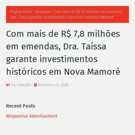
TI
Página inicial
destaque
Com mais de R$ 7,8 milhões em emendas,
Dra. Taíssa garante investimentos históricos em Nova Mamoré
M
Com mais de R$ 7,8 milhões
A
em emendas, Dra. Taíssa
S
garante investimentos
N
históricos em Nova Mamoré
O
TÍ
Da redação
fevereiro 10, 2026
C
Recent Posts
I
Responsive Advertisement
A
S