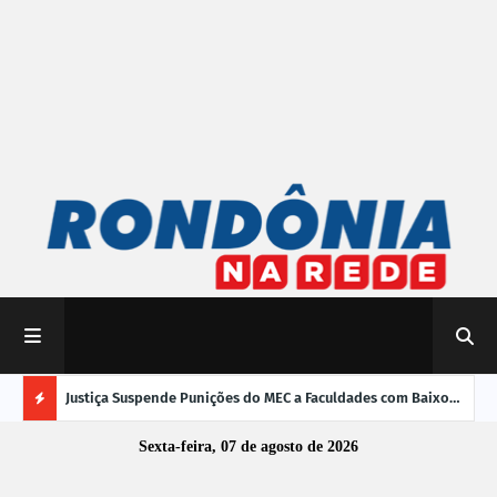
mpliar
Justiça Suspende Punições do MEC a Faculdades com Baixo
Susp
Desempenho no Enamed
oper
Ú
Sexta-feira, 07 de agosto de 2026
L