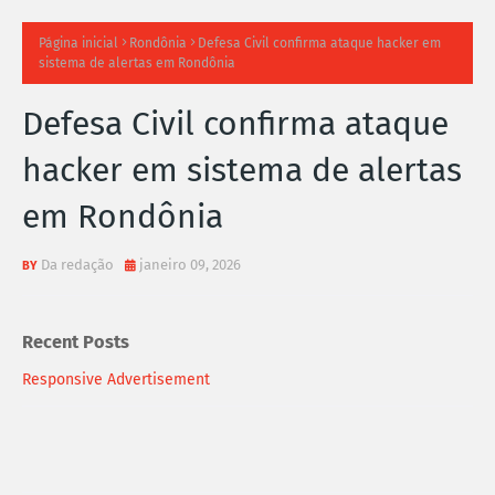
TI
Página inicial
Rondônia
Defesa Civil confirma ataque hacker em
sistema de alertas em Rondônia
M
Defesa Civil confirma ataque
A
hacker em sistema de alertas
S
em Rondônia
N
O
Da redação
janeiro 09, 2026
TÍ
Recent Posts
C
Responsive Advertisement
I
A
S