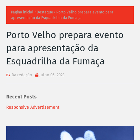
TI
Página inicial
Destaque
Porto Velho prepara evento para
apresentação da Esquadrilha da Fumaça
M
Porto Velho prepara evento
A
para apresentação da
S
Esquadrilha da Fumaça
N
O
Da redação
julho 05, 2023
TÍ
Recent Posts
C
Responsive Advertisement
I
A
S