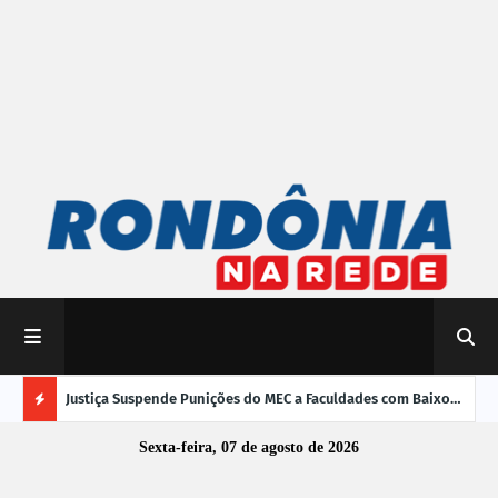
mpliar
Justiça Suspende Punições do MEC a Faculdades com Baixo
Susp
Desempenho no Enamed
oper
Ú
Sexta-feira, 07 de agosto de 2026
L