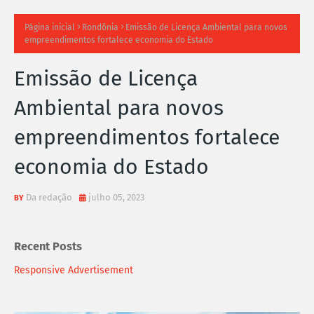
TI
Página inicial
Rondônia
Emissão de Licença Ambiental para novos
empreendimentos fortalece economia do Estado
M
Emissão de Licença
A
Ambiental para novos
S
empreendimentos fortalece
N
economia do Estado
O
TÍ
Da redação
julho 05, 2023
C
Recent Posts
I
Responsive Advertisement
A
S