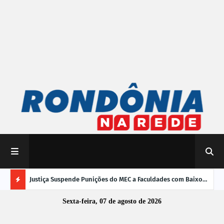
mpliar
Justiça Suspende Punições do MEC a Faculdades com Baixo
Susp
Desempenho no Enamed
oper
Ú
Sexta-feira, 07 de agosto de 2026
L