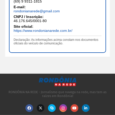
(69) 9 9311-1815
E-mail:
rondonianarede@gmail.com
CNPJ / Inscrição:
46.176.645/0001-80
Site oficial:
https://www.rondonianarede.com.br/
Declaração: As informações acima constam nos documentos
oficiais do veículo de comunicação.
RONDÔNIA NA REDE - Jornalismo que navega na rede, mas tem as
raízes em Rondônia!