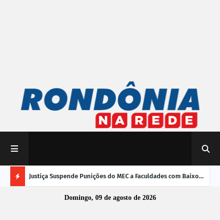
mpliar
Justiça Suspende Punições do MEC a Faculdades com Baixo
Susp
Desempenho no Enamed
oper
Ú
Domingo, 09 de agosto de 2026
L