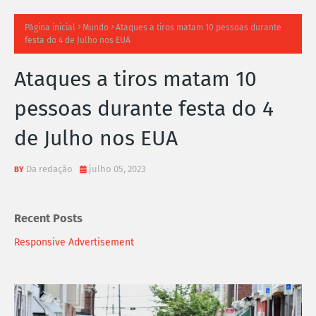
TI
Página inicial
Mundo
Ataques a tiros matam 10 pessoas durante
festa do 4 de Julho nos EUA
M
Ataques a tiros matam 10
A
pessoas durante festa do 4
S
de Julho nos EUA
N
O
Da redação
julho 05, 2023
TÍ
Recent Posts
C
Responsive Advertisement
I
A
S