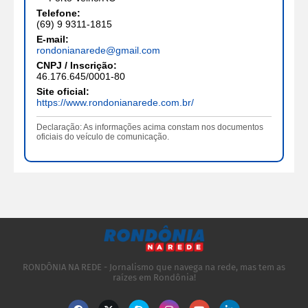
Telefone:
(69) 9 9311-1815
E-mail:
rondonianarede@gmail.com
CNPJ / Inscrição:
46.176.645/0001-80
Site oficial:
https://www.rondonianarede.com.br/
Declaração: As informações acima constam nos documentos
oficiais do veículo de comunicação.
RONDÔNIA NA REDE - Jornalismo que navega na rede, mas tem as
raízes em Rondônia!