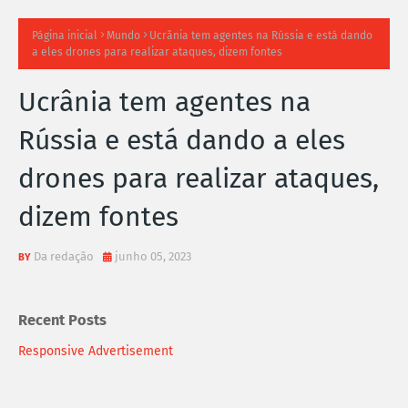
TI
Página inicial
Mundo
Ucrânia tem agentes na Rússia e está dando
a eles drones para realizar ataques, dizem fontes
M
Ucrânia tem agentes na
A
Rússia e está dando a eles
S
drones para realizar ataques,
N
dizem fontes
O
TÍ
Da redação
junho 05, 2023
C
Recent Posts
I
Responsive Advertisement
A
S