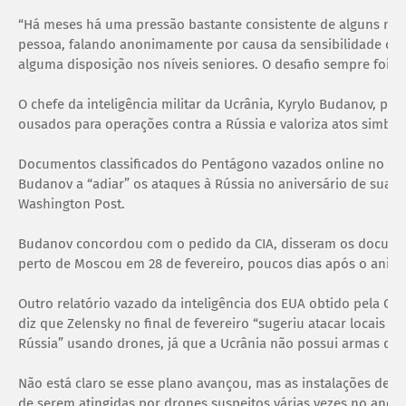
“Há meses há uma pressão bastante consistente de alguns na U
pessoa, falando anonimamente por causa da sensibilidade da i
alguma disposição nos níveis seniores. O desafio sempre foi a 
O chefe da inteligência militar da Ucrânia, Kyrylo Budanov, p
ousados para operações contra a Rússia e valoriza atos simból
Documentos classificados do Pentágono vazados online no iníc
Budanov a “adiar” os ataques à Rússia no aniversário de sua 
Washington Post.
Budanov concordou com o pedido da CIA, disseram os document
perto de Moscou em 28 de fevereiro, poucos dias após o anive
Outro relatório vazado da inteligência dos EUA obtido pela CNN
diz que Zelensky no final de fevereiro “sugeriu atacar locais 
Rússia” usando drones, já que a Ucrânia não possui armas de 
Não está claro se esse plano avançou, mas as instalações de 
de serem atingidas por drones suspeitos várias vezes no ano 