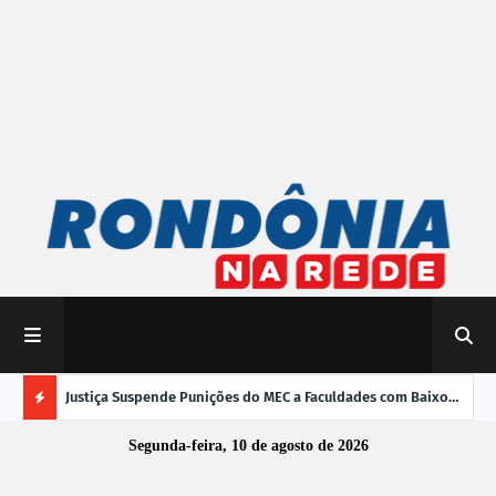
mpliar
Justiça Suspende Punições do MEC a Faculdades com Baixo
Susp
Desempenho no Enamed
oper
Ú
Segunda-feira, 10 de agosto de 2026
L