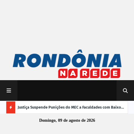
mpliar
Justiça Suspende Punições do MEC a Faculdades com Baixo
Susp
Desempenho no Enamed
oper
Ú
Domingo, 09 de agosto de 2026
L