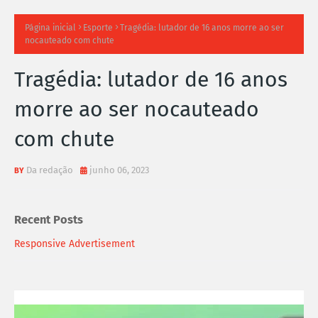
TI
Página inicial
Esporte
Tragédia: lutador de 16 anos morre ao ser
nocauteado com chute
M
Tragédia: lutador de 16 anos
A
morre ao ser nocauteado
S
com chute
N
O
Da redação
junho 06, 2023
TÍ
Recent Posts
C
Responsive Advertisement
I
A
S