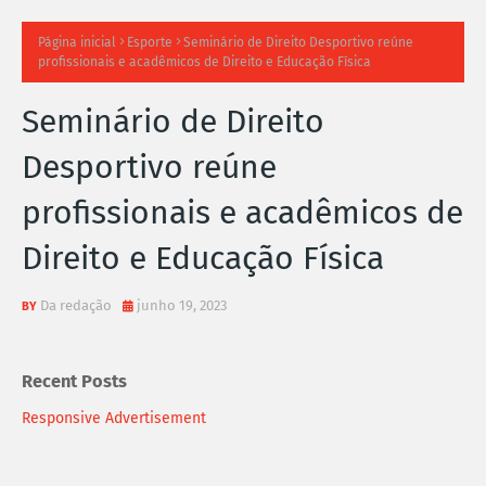
TI
Página inicial
Esporte
Seminário de Direito Desportivo reúne
profissionais e acadêmicos de Direito e Educação Física
M
Seminário de Direito
A
Desportivo reúne
S
profissionais e acadêmicos de
N
Direito e Educação Física
O
TÍ
Da redação
junho 19, 2023
C
Recent Posts
I
Responsive Advertisement
A
S