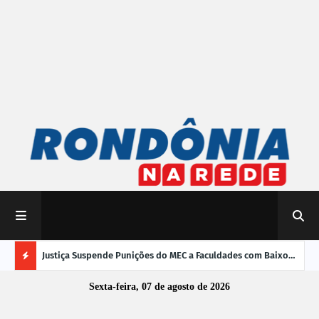
mpliar
Justiça Suspende Punições do MEC a Faculdades com Baixo
Susp
Desempenho no Enamed
oper
Ú
Sexta-feira, 07 de agosto de 2026
L