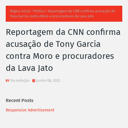
TI
Página inicial
Política
Reportagem da CNN confirma acusação de
Tony Garcia contra Moro e procuradores da Lava Jato
M
Reportagem da CNN confirma
A
acusação de Tony Garcia
S
contra Moro e procuradores
N
da Lava Jato
O
TÍ
Da redação
junho 08, 2023
C
Recent Posts
I
Responsive Advertisement
A
S