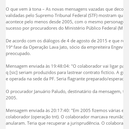
O que vem à tona – As novas mensagens vazadas que decorr
validadas pelo Supremo Tribunal Federal (STF) mostram que o 
acontece pelo menos desde 2005, com o mesmo personagem, 
sucesso por procuradores do Ministério Público Federal (MPF)
De acordo com os diálogos de 4 de agosto de 2015 e que resu
19ª fase da Operação Lava Jato, sócio da empreiteira Engevix
preocupado.
Mensagem enviada às 19:48:04: "O colaborador vai ligar para
q [sic] seriam produzidos para lastrear contrato fictício. A gr
e operada na sede da PF. Seria flagrante preparado/esperad
O procurador Januário Paludo, destinatário da mensagem, tranq
2005.
Mensagem enviada às 20:17:40: "Em 2005 fizemos várias escut
colaborador (operação tnt). O colaborador marcava reunião e 
anularam. Teria que recuperar a jurisprudência. O colaborador