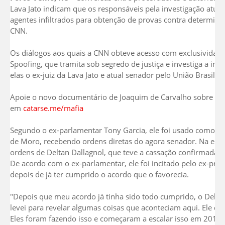
Lava Jato indicam que os responsáveis pela investigação at
agentes infiltrados para obtenção de provas contra determin
CNN.
Os diálogos aos quais a CNN obteve acesso com exclusividade
Spoofing, que tramita sob segredo de justiça e investiga a in
elas o ex-juiz da Lava Jato e atual senador pelo União Brasil 
Apoie o novo documentário de Joaquim de Carvalho sobre os 
em
catarse.me/mafia
Segundo o ex-parlamentar Tony Garcia, ele foi usado como ag
de Moro, recebendo ordens diretas do agora senador. Na entr
ordens de Deltan Dallagnol, que teve a cassação confirmada n
De acordo com o ex-parlamentar, ele foi incitado pelo ex-pr
depois de já ter cumprido o acordo que o favorecia.
"Depois que meu acordo já tinha sido todo cumprido, o Delt
levei para revelar algumas coisas que aconteciam aqui. Ele q
Eles foram fazendo isso e começaram a escalar isso em 2014, q