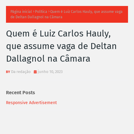
TI
Página inicial
Política
Quem é Luiz Carlos Hauly, que assume vaga
de Deltan Dallagnol na Câmara
M
Quem é Luiz Carlos Hauly,
A
que assume vaga de Deltan
S
Dallagnol na Câmara
N
O
Da redação
junho 10, 2023
TÍ
Recent Posts
C
Responsive Advertisement
I
A
S