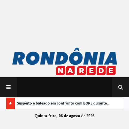
 do Brasil
Suspeito é baleado em confronto com BOPE durante
TRE-
operação em Porto Velho
vere
Ú
Quinta-feira, 06 de agosto de 2026
L