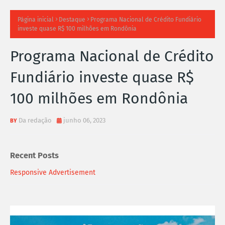
TI
Página inicial
Destaque
Programa Nacional de Crédito Fundiário
investe quase R$ 100 milhões em Rondônia
M
Programa Nacional de Crédito
A
Fundiário investe quase R$
S
100 milhões em Rondônia
N
O
Da redação
junho 06, 2023
TÍ
Recent Posts
C
Responsive Advertisement
I
A
S