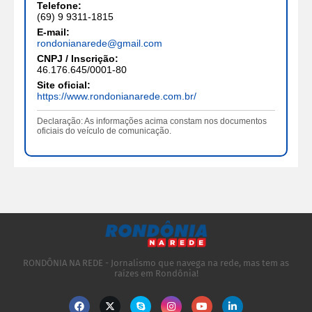
Telefone:
(69) 9 9311-1815
E-mail:
rondonianarede@gmail.com
CNPJ / Inscrição:
46.176.645/0001-80
Site oficial:
https://www.rondonianarede.com.br/
Declaração: As informações acima constam nos documentos
oficiais do veículo de comunicação.
RONDÔNIA NA REDE - Jornalismo que navega na rede, mas tem as
raízes em Rondônia!