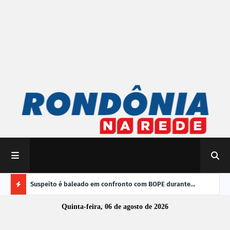
 do Brasil
Suspeito é baleado em confronto com BOPE durante
TRE-
operação em Porto Velho
vere
Ú
Quinta-feira, 06 de agosto de 2026
L