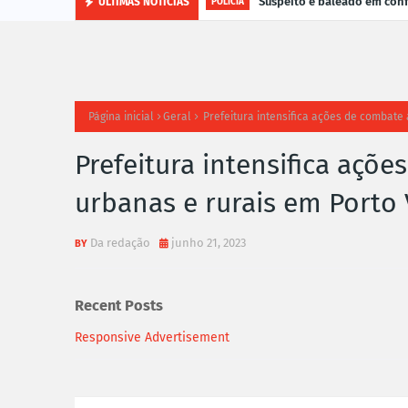
Suspeito é baleado em con
ÚLTIMAS NOTÍCIAS
POLÍCIA
Página inicial
Geral
Prefeitura intensifica ações de combate
Prefeitura intensifica açõ
urbanas e rurais em Porto
Da redação
junho 21, 2023
Recent Posts
Responsive Advertisement