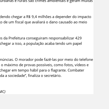
urbanas e rurais são crimes ambientais e geram multas
podendo chegar a R$ 9,4 milhões a depender do impacto
rgo de um fiscal que avaliará o dano causado ao meio
 da Prefeitura conseguiram responsabilizar 429
 chegar a isso, a população acaba tendo um papel
enúncias. O morador pode fazê-las por meio do telefone
o máximo de provas possíveis, como fotos, vídeos e
 chegar em tempo hábil para o flagrante. Combater
 a sociedade”, finaliza o secretário.
SMC)