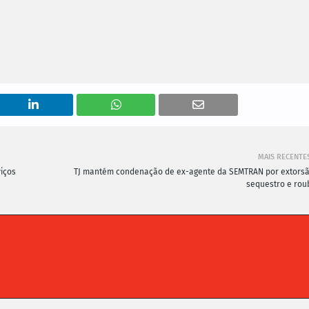
MAIS RECENTE
viços
TJ mantém condenação de ex-agente da SEMTRAN por extorsã
sequestro e rou