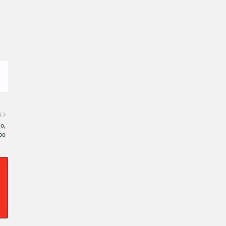
S
o,
bo