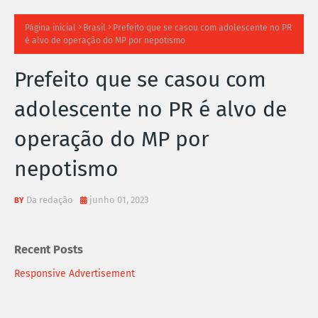
TI
Página inicial
Brasil
Prefeito que se casou com adolescente no PR
é alvo de operação do MP por nepotismo
M
Prefeito que se casou com
A
adolescente no PR é alvo de
S
operação do MP por
N
nepotismo
O
TÍ
Da redação
junho 01, 2023
C
Recent Posts
I
Responsive Advertisement
A
S