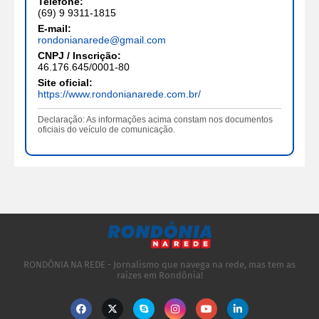
Telefone:
(69) 9 9311-1815
E-mail:
rondonianarede@gmail.com
CNPJ / Inscrição:
46.176.645/0001-80
Site oficial:
https://www.rondonianarede.com.br/
Declaração: As informações acima constam nos documentos
oficiais do veículo de comunicação.
RONDÔNIA NA REDE - Jornalismo que navega na rede, mas tem as
raízes em Rondônia!