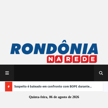
 do Brasil
Suspeito é baleado em confronto com BOPE durante
TRE-
operação em Porto Velho
vere
Ú
Quinta-feira, 06 de agosto de 2026
L