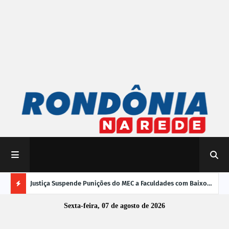
mpliar
Justiça Suspende Punições do MEC a Faculdades com Baixo
Susp
Desempenho no Enamed
oper
Ú
Sexta-feira, 07 de agosto de 2026
L