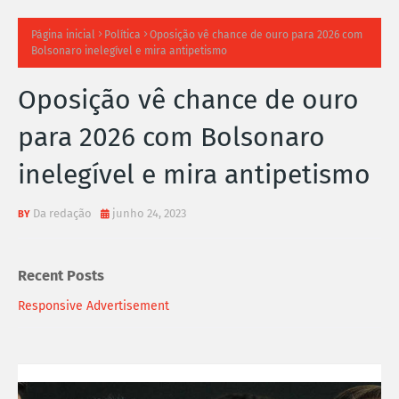
TI
Página inicial
Política
Oposição vê chance de ouro para 2026 com
Bolsonaro inelegível e mira antipetismo
M
Oposição vê chance de ouro
A
para 2026 com Bolsonaro
S
inelegível e mira antipetismo
N
O
Da redação
junho 24, 2023
TÍ
Recent Posts
C
Responsive Advertisement
I
A
S