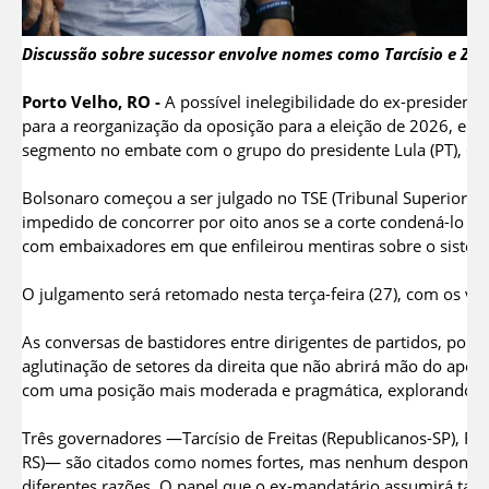
Discussão sobre sucessor envolve nomes como Tarcísio e Zem
Porto Velho, RO -
A possível inelegibilidade do ex-presidente
para a reorganização da oposição para a eleição de 2026, emb
segmento no embate com o grupo do presidente Lula (PT), diz
Bolsonaro começou a ser julgado no TSE (Tribunal Superior Eleit
impedido de concorrer por oito anos se a corte condená-lo po
com embaixadores em que enfileirou mentiras sobre o sistema 
O julgamento será retomado nesta terça-feira (27), com os vot
As conversas de bastidores entre dirigentes de partidos, polí
aglutinação de setores da direita que não abrirá mão do apo
com uma posição mais moderada e pragmática, explorando o 
Três governadores —Tarcísio de Freitas (Republicanos-SP), 
RS)— são citados como nomes fortes, mas nenhum desponta c
diferentes razões. O papel que o ex-mandatário assumirá ta