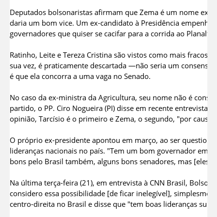
Deputados bolsonaristas afirmam que Zema é um nome expre
daria um bom vice. Um ex-candidato à Presidência empenhado
governadores que quiser se cacifar para a corrida ao Planalto 
Ratinho, Leite e Tereza Cristina são vistos como mais fracos p
sua vez, é praticamente descartada —não seria um consenso n
é que ela concorra a uma vaga no Senado.
No caso da ex-ministra da Agricultura, seu nome não é consi
partido, o PP. Ciro Nogueira (PI) disse em recente entrevista à 
opinião, Tarcísio é o primeiro e Zema, o segundo, "por causa
O próprio ex-presidente apontou em março, ao ser questiona
lideranças nacionais no país. "Tem um bom governador em 
bons pelo Brasil também, alguns bons senadores, mas [eles] n
Na última terça-feira (21), em entrevista à CNN Brasil, Bolso
considero essa possibilidade [de ficar inelegível], simplesmen
centro-direita no Brasil e disse que "tem boas lideranças s