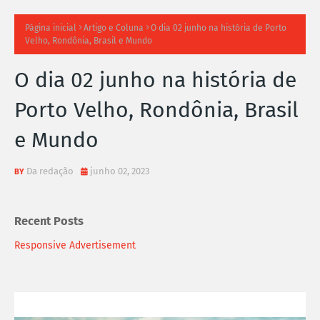
TI
Página inicial
Artigo e Coluna
O dia 02 junho na história de Porto
Velho, Rondônia, Brasil e Mundo
M
O dia 02 junho na história de
A
Porto Velho, Rondônia, Brasil
S
e Mundo
N
O
Da redação
junho 02, 2023
TÍ
Recent Posts
C
Responsive Advertisement
I
A
S