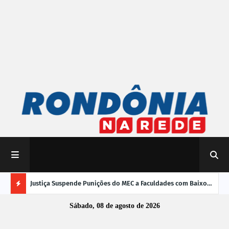
mpliar
Justiça Suspende Punições do MEC a Faculdades com Baixo
Susp
Desempenho no Enamed
oper
Ú
Sábado, 08 de agosto de 2026
L