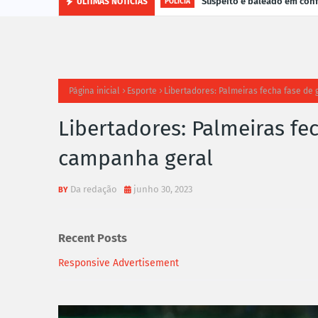
Suspeito é baleado em con
ÚLTIMAS NOTÍCIAS
POLÍCIA
Página inicial
Esporte
Libertadores: Palmeiras fecha fase d
Libertadores: Palmeiras f
campanha geral
Da redação
junho 30, 2023
Recent Posts
Responsive Advertisement