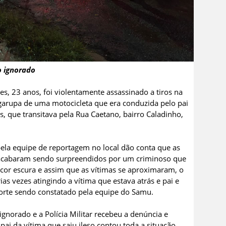
o ignorado
, 23 anos, foi violentamente assassinado a tiros na
 garupa de uma motocicleta que era conduzida pelo pai
que transitava pela Rua Caetano, bairro Caladinho,
la equipe de reportagem no local dão conta que as
e acabaram sendo surpreendidos por um criminoso que
cor escura e assim que as vítimas se aproximaram, o
ias vezes atingindo a vítima que estava atrás e pai e
orte sendo constatado pela equipe do Samu.
gnorado e a Polícia Militar recebeu a denúncia e
ai da vítima que saiu ileso contou toda a situação