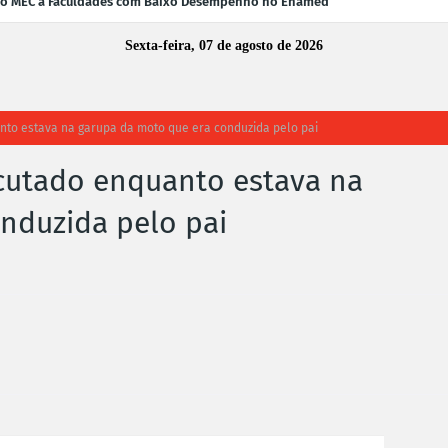
 do MEC a Faculdades com Baixo Desempenho no Enamed
Sexta-feira, 07 de agosto de 2026
nto estava na garupa da moto que era conduzida pelo pai
ecutado enquanto estava na
nduzida pelo pai