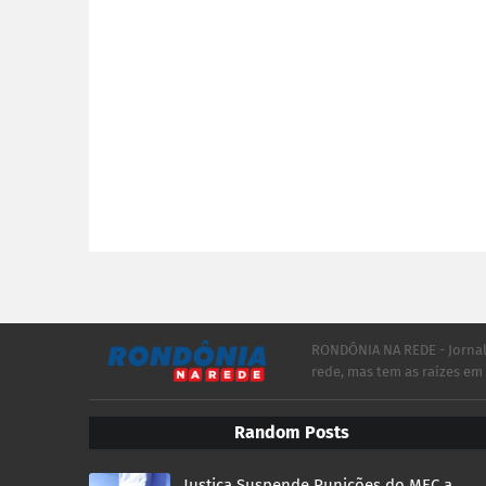
RONDÔNIA NA REDE - Jorna
rede, mas tem as raízes e
Random Posts
Justiça Suspende Punições do MEC a