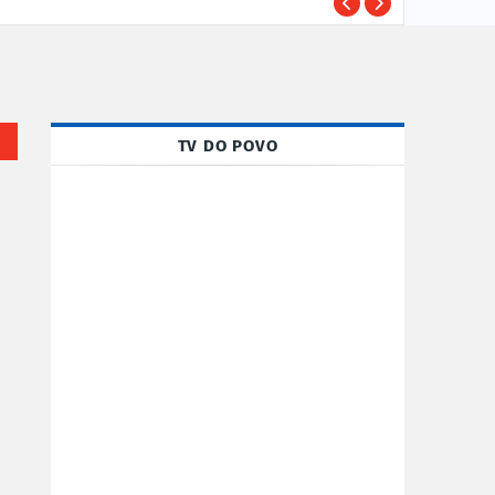
Susp
POLÍCIA
TV DO POVO