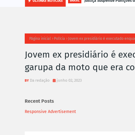
Justiça Suspende Punições
ÚLTIMAS NOTÍCIAS
BRASIL
Página inicial
Polícia
Jovem ex presidiário é executado enqua
Jovem ex presidiário é ex
garupa da moto que era co
Da redação
junho 02, 2023
Recent Posts
Responsive Advertisement