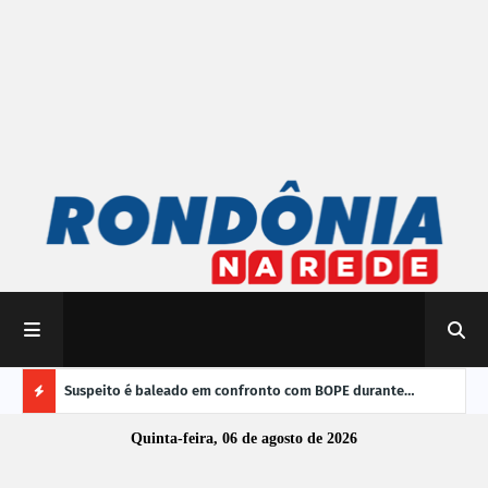
 do Brasil
Suspeito é baleado em confronto com BOPE durante
TRE-
operação em Porto Velho
vere
Ú
Quinta-feira, 06 de agosto de 2026
L