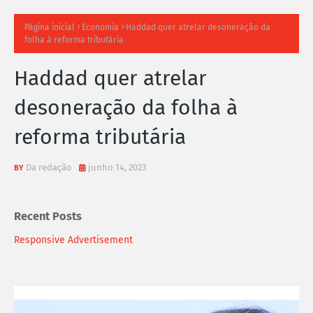
TI
Página inicial
Economia
Haddad quer atrelar desoneração da
folha à reforma tributária
M
Haddad quer atrelar
A
desoneração da folha à
S
reforma tributária
N
O
Da redação
junho 14, 2023
TÍ
Recent Posts
C
Responsive Advertisement
I
A
S