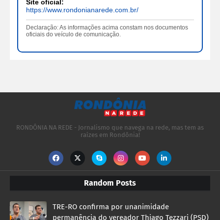
Site oficial:
https://www.rondonianarede.com.br/
Declaração: As informações acima constam nos documentos
oficiais do veículo de comunicação.
RONDÔNIA NA REDE - Jornalismo que navega na rede, mas tem as
raízes em Rondônia!
Random Posts
TRE-RO confirma por unanimidade
permanência do vereador Thiago Tezzari (PSD)