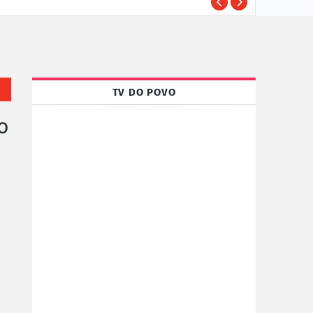
Susp
POLÍCIA
TV DO POVO
o