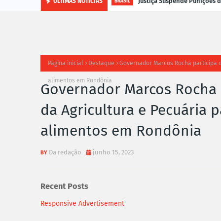
Justiça Suspende Punições
ÚLTIMAS NOTÍCIAS
BRASIL
Página inicial
Destaque
Governador Marcos Rocha participa d
alimentos em Rondônia
Governador Marcos Rocha p
da Agricultura e Pecuária 
alimentos em Rondônia
Da redação
junho 15, 2023
Recent Posts
Responsive Advertisement