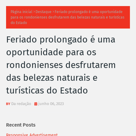
TI
Página inicial
Destaque
Feriado prolongado é uma oportunidade
para os rondonienses desfrutarem das belezas naturais e turísticas
M
do Estado
A
Feriado prolongado é uma
S
oportunidade para os
N
rondonienses desfrutarem
O
das belezas naturais e
TÍ
turísticas do Estado
C
Da redação
junho 06, 2023
I
A
Recent Posts
S
Responsive Advertisement