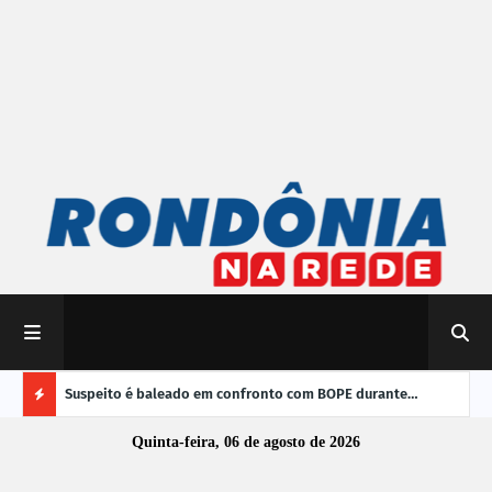
 do Brasil
Suspeito é baleado em confronto com BOPE durante
TRE-
operação em Porto Velho
vere
Ú
Quinta-feira, 06 de agosto de 2026
L