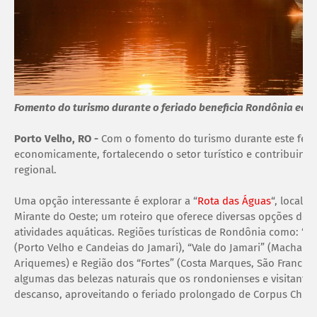
Fomento do turismo durante o feriado beneficia Rondônia ec
Porto Velho, RO -
Com o fomento do turismo durante este feri
economicamente, fortalecendo o setor turístico e contribuin
regional.
Uma opção interessante é explorar a “
Rota das Águas
“, locali
Mirante do Oeste; um roteiro que oferece diversas opções de la
atividades aquáticas. Regiões turísticas de Rondônia como: “
(Porto Velho e Candeias do Jamari), “Vale do Jamari” (Machad
Ariquemes) e Região dos “Fortes” (Costa Marques, São Francis
algumas das belezas naturais que os rondonienses e visitan
descanso, aproveitando o feriado prolongado de Corpus Christ