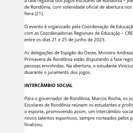
à fase regional dos Jogos Escolares de Rondônia – Jo
de Rondônia, com solenidade oficial de abertura nos 
feira (21).
O evento é organizado pela Coordenação de Educação 
com as Coordenadorias Regionais de Educação – CREs 
entre os dias 21 e 25 de junho de 2023.
As delegações de Espigão do Oeste, Ministro Andreaz
Primavera de Rondônia estão disputando a fase region
pessoas envolvidas. Na abertura, o estudante Viniciu
duarante o juramento dos jogos.
INTERCÂMBIO SOCIAL
Para o governador de Rondônia, Marcos Rocha, os jo
Escolares de Rondônia reúnem os estudantes e profi
o esporte, promovendo assim, um intercâmbio socia
novos talentos esportivos, sempre norteados pelos p
finalizou.