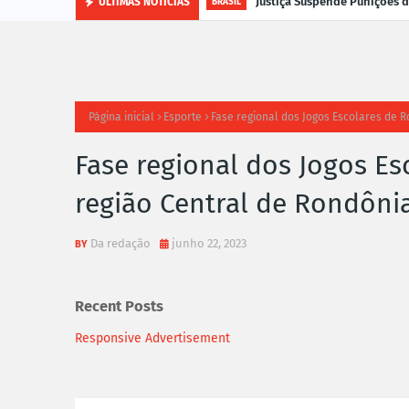
Justiça Suspende Punições
ÚLTIMAS NOTÍCIAS
BRASIL
Página inicial
Esporte
Fase regional dos Jogos Escolares de 
Fase regional dos Jogos Es
região Central de Rondôni
Da redação
junho 22, 2023
Recent Posts
Responsive Advertisement