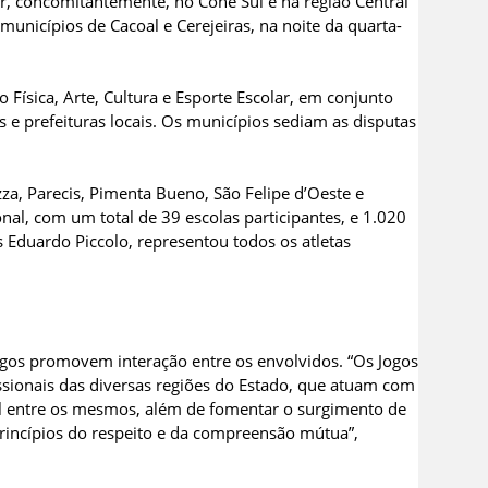
er, concomitantemente, no Cone Sul e na região Central
municípios de Cacoal e Cerejeiras, na noite da quarta-
Física, Arte, Cultura e Esporte Escolar, em conjunto
e prefeituras locais. Os municípios sediam as disputas
za, Parecis, Pimenta Bueno, São Felipe d’Oeste e
al, com um total de 39 escolas participantes, e 1.020
s Eduardo Piccolo, representou todos os atletas
gos promovem interação entre os envolvidos. “Os Jogos
ssionais das diversas regiões do Estado, que atuam com
l entre os mesmos, além de fomentar o surgimento de
rincípios do respeito e da compreensão mútua”,