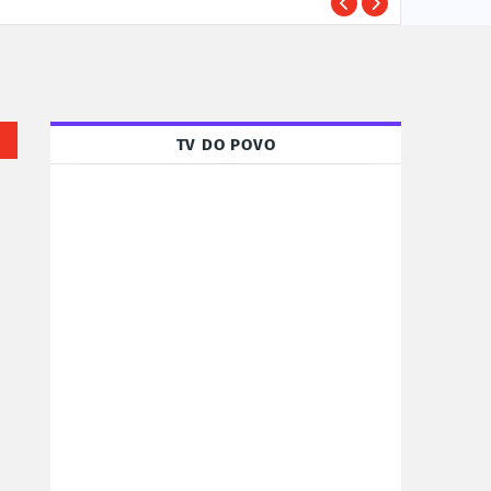
Susp
POLÍCIA
TV DO POVO