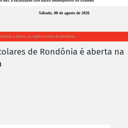
 do MEC a Faculdades com Baixo Desempenho no Enamed
Sábado, 08 de agosto de 2026
Rondônia é aberta na região Central de Rondônia
colares de Rondônia é aberta na
a