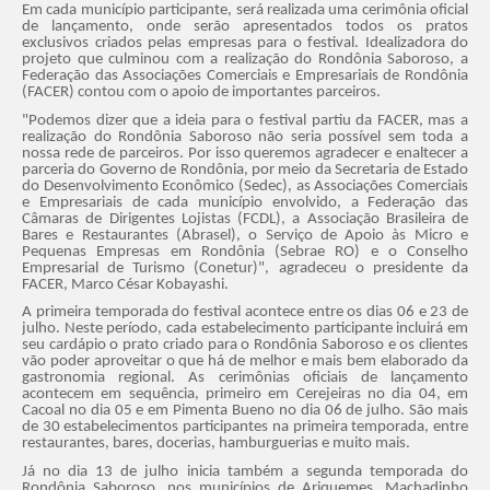
Em cada município participante, será realizada uma cerimônia oficial
de lançamento, onde serão apresentados todos os pratos
exclusivos criados pelas empresas para o festival. Idealizadora do
projeto que culminou com a realização do Rondônia Saboroso, a
Federação das Associações Comerciais e Empresariais de Rondônia
(FACER) contou com o apoio de importantes parceiros.
"Podemos dizer que a ideia para o festival partiu da FACER, mas a
realização do Rondônia Saboroso não seria possível sem toda a
nossa rede de parceiros. Por isso queremos agradecer e enaltecer a
parceria do Governo de Rondônia, por meio da Secretaria de Estado
do Desenvolvimento Econômico (Sedec), as Associações Comerciais
e Empresariais de cada município envolvido, a Federação das
Câmaras de Dirigentes Lojistas (FCDL), a Associação Brasileira de
Bares e Restaurantes (Abrasel), o Serviço de Apoio às Micro e
Pequenas Empresas em Rondônia (Sebrae RO) e o Conselho
Empresarial de Turismo (Conetur)", agradeceu o presidente da
FACER, Marco César Kobayashi.
A primeira temporada do festival acontece entre os dias 06 e 23 de
julho. Neste período, cada estabelecimento participante incluirá em
seu cardápio o prato criado para o Rondônia Saboroso e os clientes
vão poder aproveitar o que há de melhor e mais bem elaborado da
gastronomia regional. As cerimônias oficiais de lançamento
acontecem em sequência, primeiro em Cerejeiras no dia 04, em
Cacoal no dia 05 e em Pimenta Bueno no dia 06 de julho. São mais
de 30 estabelecimentos participantes na primeira temporada, entre
restaurantes, bares, docerias, hamburguerias e muito mais.
Já no dia 13 de julho inicia também a segunda temporada do
Rondônia Saboroso, nos municípios de Ariquemes, Machadinho