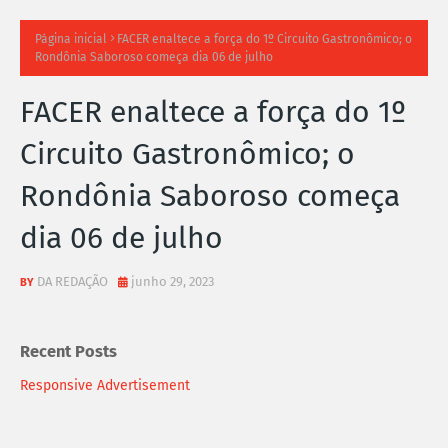
TI
Página inicial
FACER enaltece a força do 1º Circuito Gastronômico; o
Rondônia Saboroso começa dia 06 de julho
M
FACER enaltece a força do 1º
A
Circuito Gastronômico; o
S
Rondônia Saboroso começa
N
dia 06 de julho
O
TÍ
DA REDAÇÃO
junho 29, 2023
C
Recent Posts
I
Responsive Advertisement
A
S