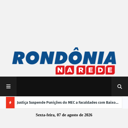
mpliar
Justiça Suspende Punições do MEC a Faculdades com Baixo
Susp
Desempenho no Enamed
oper
Ú
Sexta-feira, 07 de agosto de 2026
L